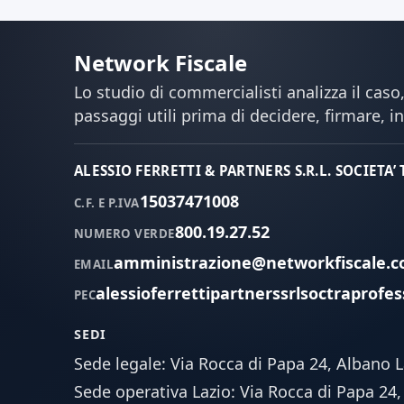
Network Fiscale
Lo studio di commercialisti analizza il caso,
passaggi utili prima di decidere, firmare, i
ALESSIO FERRETTI & PARTNERS S.R.L. SOCIETA’
15037471008
C.F. E P.IVA
800.19.27.52
NUMERO VERDE
amministrazione@networkfiscale.
EMAIL
alessioferrettipartnerssrlsoctraprofes
PEC
SEDI
Sede legale: Via Rocca di Papa 24, Albano 
Sede operativa Lazio: Via Rocca di Papa 24