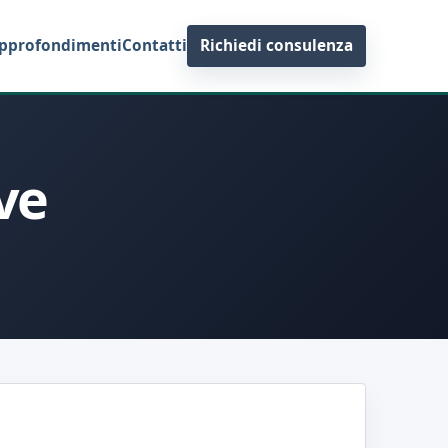
pprofondimenti
Contatti
Richiedi consulenza
ive