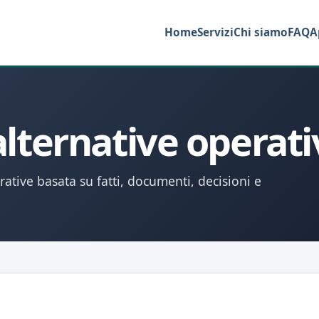
Home
Servizi
Chi siamo
FAQ
A
 alternative operat
erative basata su fatti, documenti, decisioni e