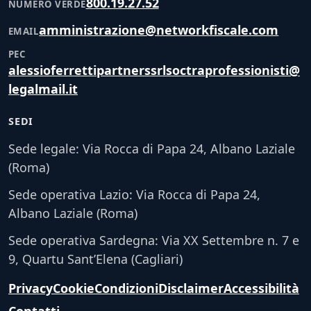
800.19.27.52
NUMERO VERDE
amministrazione@networkfiscale.com
EMAIL
PEC
alessioferrettipartnerssrlsoctraprofessionisti@
legalmail.it
SEDI
Sede legale: Via Rocca di Papa 24, Albano Laziale
(Roma)
Sede operativa Lazio: Via Rocca di Papa 24,
Albano Laziale (Roma)
Sede operativa Sardegna: Via XX Settembre n. 7 e
9, Quartu Sant’Elena (Cagliari)
Privacy
Cookie
Condizioni
Disclaimer
Accessibilità
Contatti