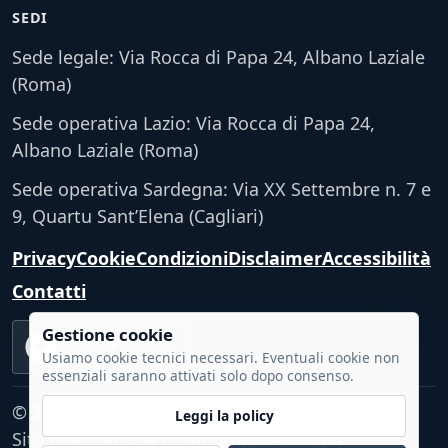
SEDI
Sede legale: Via Rocca di Papa 24, Albano Laziale
(Roma)
Sede operativa Lazio: Via Rocca di Papa 24,
Albano Laziale (Roma)
Sede operativa Sardegna: Via XX Settembre n. 7 e
9, Quartu Sant’Elena (Cagliari)
Privacy
Cookie
Condizioni
Disclaimer
Accessibilità
Contatti
Gestione cookie
Accessibilità
VERIFICA TECNICA
Usiamo cookie tecnici necessari. Eventuali cookie non
essenziali saranno attivati solo dopo consenso.
© 2026 - Tutti i diritti riservati.
Leggi la policy
Sito realizzato da
CumCorde Marketing