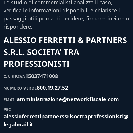
Lo studio di commercialisti analizza il caso,
verifica le informazioni disponibili e chiarisce i
passaggi utili prima di decidere, firmare, inviare o
rispondere.
ALESSIO FERRETTI & PARTNERS
S.R.L. SOCIETA’ TRA
PROFESSIONISTI
15037471008
C.F. E P.IVA
800.19.27.52
NUMERO VERDE
amministrazione@networkfiscale.com
EMAIL
PEC
alessioferrettipartnerssrlsoctraprofessionisti@
legalmail.it